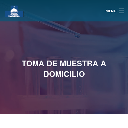
MENU
Inicio
Reserva Hora
TOMA DE MUESTRA A
Resultados
DOMICILIO
Atención A Domicilio
Exámenes
Noticias
Nosotros