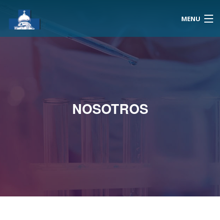
MENU
Inicio
Reserva Hora
NOSOTROS
Resultados
Atención A Domicilio
Exámenes
Noticias
Nosotros