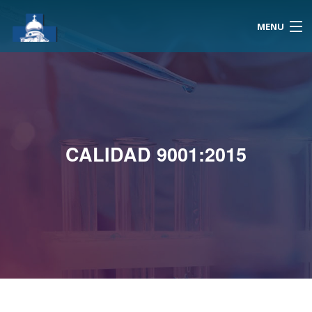
MENU
Inicio
Reserva Hora
CALIDAD 9001:2015
Resultados
Atención A Domicilio
Exámenes
Noticias
Nosotros