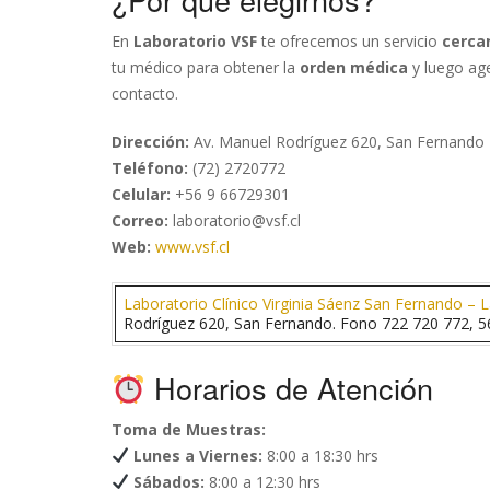
En
Laboratorio VSF
te ofrecemos un servicio
cercan
tu médico para obtener la
orden médica
y luego age
contacto.
Dirección:
Av. Manuel Rodríguez 620, San Fernando
Teléfono:
(72) 2720772
Celular:
+56 9 66729301
Correo:
laboratorio@vsf.cl
Web:
www.vsf.cl
Laboratorio Clínico Virginia Sáenz San Fernando – 
Rodríguez 620, San Fernando. Fono 722 720 772, 5
Horarios de Atención
Toma de Muestras:
Lunes a Viernes:
8:00 a 18:30 hrs
Sábados:
8:00 a 12:30 hrs