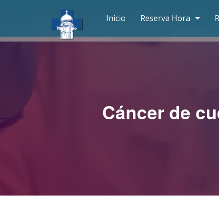
Inicio
Reserva Hora
R
San Fernando – Clínic
Toma De Muestra Ma
Toma De Muestra Sa
Cáncer de cue