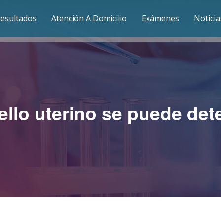
esultados
Atención A Domicilio
Exámenes
Noticia
a San Francisco
chalí
nta Cruz
llo uterino se puede det